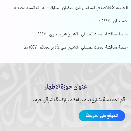
الجلسة الأخلاقية في استقبال شهر رمضان المبارك – آية الله السيد مصطفى
حسينيان – 1447 هـ
جلسة مناقشة البحث الفصلي – الشيخ شهيد بلوي – 1447 هـ
جلسة مناقشة البحث الفصلي – الشيخ علي الأكبر الصائغ – 1447 هـ
عنوان حوزة الاطهار
قم المقدسة، شارع پیامبر اعظم، پارکینگ شرقی حرم،
الموقع على الخريطة