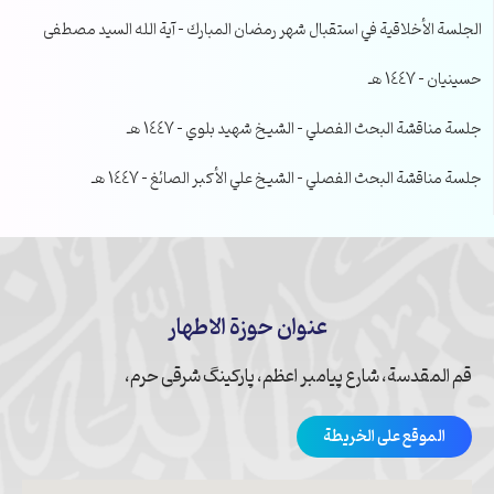
الجلسة الأخلاقية في استقبال شهر رمضان المبارك – آية الله السيد مصطفى
حسينيان – 1447 هـ
جلسة مناقشة البحث الفصلي – الشيخ شهيد بلوي – 1447 هـ
جلسة مناقشة البحث الفصلي – الشيخ علي الأكبر الصائغ – 1447 هـ
عنوان حوزة الاطهار
قم المقدسة، شارع پیامبر اعظم، پارکینگ شرقی حرم،
الموقع على الخريطة