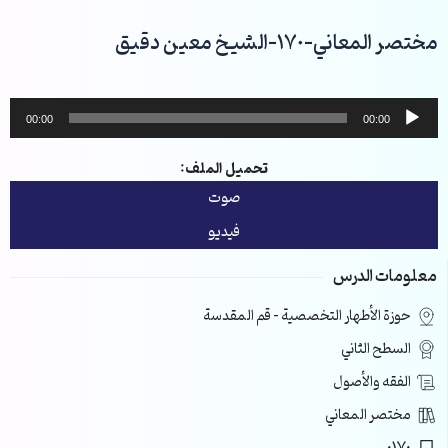
خطي
لى
مختصر المعاني-170-الشيخ معين دقيق
لمحتوى
مشغل
00:00
00:00
الصوت
تحميل الملف:
صوت
فيديو
معلومات الدرس
حوزة الأطهار التخصصية – قم المقدسة
السطح الثاني
الفقه والأصول
مختصر المعاني