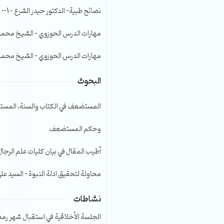
الصوت.
نصائح طبية- الدكتور حيدر الشرع – 001
مهارات الدرس الحوزوي – الشيخ محمد صا
مهارات الدرس الحوزوي – الشيخ محمد صا
البحوث
المستضعف في الكتاب والسنة، المست
وحكم المستضعف
أطيب المقال في بيان كليات علم الرجال
محاولة لتحقيق ادلة النبوة – السيد عل
نشاطات
الجلسة الأخلاقية في استقبال شهر رمضا