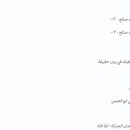
لح – 003
لح – 002
طرف في بيان حقيقة
ي ابو الحسن
ن المبارك – آية الله