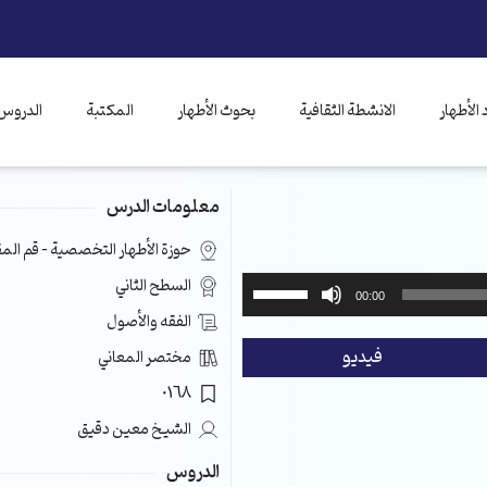
الأطهار
الانشطة الثقافية
بحوث الأطهار
المكتبة
الدروس 
معلومات الدرس
حوزة الأطهار التخصصية – قم ال
استخدم
السطح الثاني
00:00
مفاتيح
الفقه والأصول
الأسهم
فيديو
مختصر المعاني
أعلى/
أسفل
0168
لزيادة
الشيخ معين دقيق
أو
خفض
الدروس
مستوى