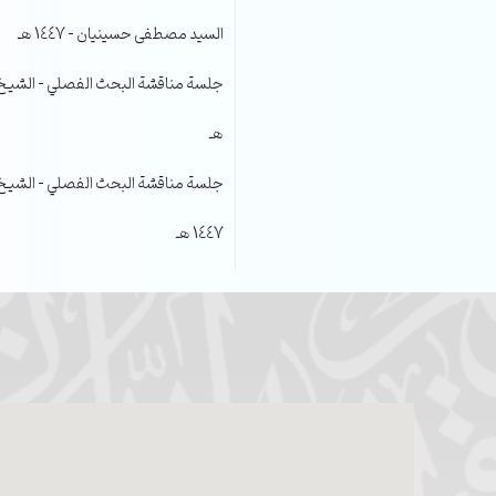
السيد مصطفى حسينيان – 1447 هـ
هـ
جلسة مناقشة البحث الفصلي – الشيخ عل
1447 هـ