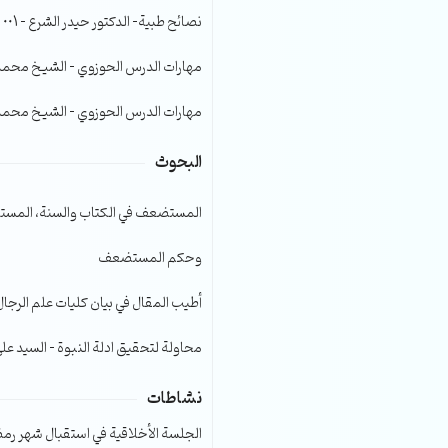
الصوت.
نصائح طبية- الدكتور حيدر الشرع – 001
مهارات الدرس الحوزوي – الشيخ محمد صا
مهارات الدرس الحوزوي – الشيخ محمد صا
البحوث
المستضعف في الكتاب والسنة، المست
وحكم المستضعف
أطيب المقال في بيان كليات علم الرجال
محاولة لتحقيق ادلة النبوة – السيد عل
نشاطات
الجلسة الأخلاقية في استقبال شهر رمضا