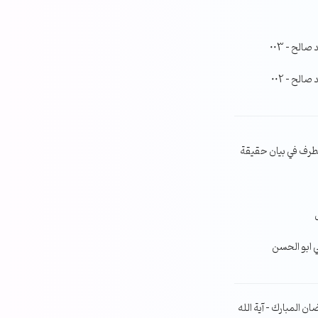
لح – 003
لح – 002
طرف في بيان حقيقة
ي ابو الحسن
ن المبارك – آية الله