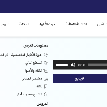
الأطهار
الانشطة الثقافية
بحوث الأطهار
المكتبة
الدروس 
معلومات الدرس
حوزة الأطهار التخصصية – قم ال
استخدم
السطح الثاني
00:00
مفاتيح
الفقه والأصول
الأسهم
فيديو
مختصر المعاني
أعلى/
أسفل
0154
لزيادة
الشيخ معين دقيق
أو
خفض
الدروس
مستوى