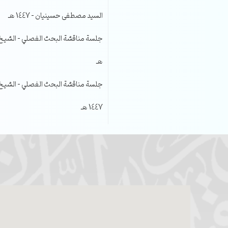
السيد مصطفى حسينيان – 1447 هـ
هـ
جلسة مناقشة البحث الفصلي – الشيخ عل
1447 هـ