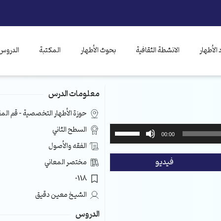
الأطهار
الانشطة الثقافية
بحوث الأطهار
المكتبة
الدروس 
معلومات الدرس
حوزة الأطهار التخصصية – قم ال
استخدم
السطح الثاني
00:00
مفاتيح
الفقه والأصول
الأسهم
فيديو
مختصر المعاني
أعلى/
أسفل
0118
لزيادة
الشيخ معين دقيق
أو
خفض
الدروس
مستوى