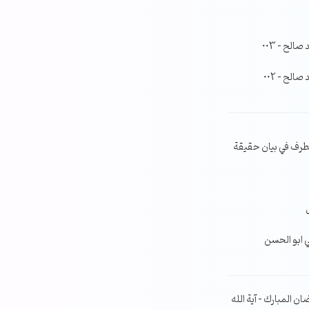
لح – 003
لح – 002
طرف في بيان حقيقة
ي ابو الحسن
ن المبارك – آية الله