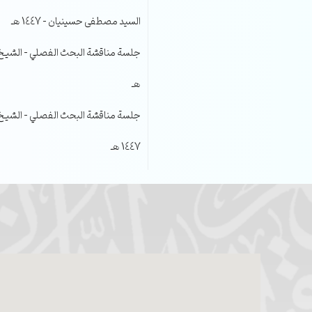
السيد مصطفى حسينيان – 1447 هـ
هـ
جلسة مناقشة البحث الفصلي – الشيخ عل
1447 هـ