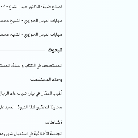
الصوت.
نصائح طبية- الدكتور حيدر الشرع – 001
مهارات الدرس الحوزوي – الشيخ محمد صا
مهارات الدرس الحوزوي – الشيخ محمد صا
البحوث
المستضعف في الكتاب والسنة، المست
وحكم المستضعف
أطيب المقال في بيان كليات علم الرجال
محاولة لتحقيق ادلة النبوة – السيد عل
نشاطات
الجلسة الأخلاقية في استقبال شهر رمضا