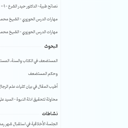
الصوت.
نصائح طبية- الدكتور حيدر الشرع – 001
مهارات الدرس الحوزوي – الشيخ محمد صا
مهارات الدرس الحوزوي – الشيخ محمد صا
البحوث
المستضعف في الكتاب والسنة، المست
وحكم المستضعف
أطيب المقال في بيان كليات علم الرجال
محاولة لتحقيق ادلة النبوة – السيد عل
نشاطات
الجلسة الأخلاقية في استقبال شهر رمضا