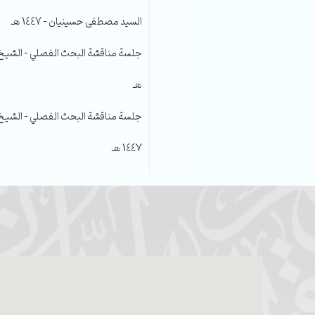
السيد مصطفى حسينيان – 1447 هـ
هـ
جلسة مناقشة البحث الفصلي – الشيخ عل
1447 هـ