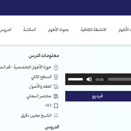
الأطهار
الانشطة الثقافية
بحوث الأطهار
المكتبة
الدروس 
معلومات الدرس
حوزة الأطهار التخصصية – قم ال
استخدم
السطح الثاني
00:00
مفاتيح
الفقه والأصول
الأسهم
فيديو
مختصر المعاني
أعلى/
أسفل
0116
لزيادة
الشيخ معين دقيق
أو
خفض
الدروس
مستوى