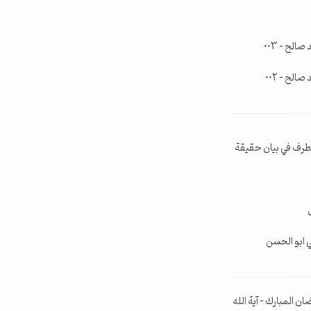
لح – 003
لح – 002
طرف في بيان حقيقة
ي ابو الحسن
ن المبارك – آية الله