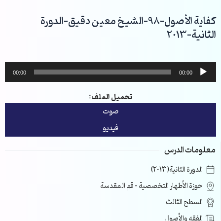
خطي
لى
كفاية الأصول-98-الشيخ معين دقيق-الدورة
لمحتوى
الثانية-2013
مشغل
00:00
00:00
الصوت
تحميل الملف:
صوت
فيديو
معلومات الدرس
الدورة الثانية(2013)
حوزة الأطهار التخصصية – قم المقدسة
السطح الثالث
الفقه والأصول