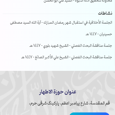
محاولة لتحقيق ادلة النبوة – السيد علي ابو الحسن
نشاطات
الجلسة الأخلاقية في استقبال شهر رمضان المبارك – آية الله السيد مصطفى
حسينيان – 1447 هـ
جلسة مناقشة البحث الفصلي – الشيخ شهيد بلوي – 1447 هـ
جلسة مناقشة البحث الفصلي – الشيخ علي الأكبر الصائغ – 1447 هـ
عنوان حوزة الاطهار
قم المقدسة، شارع پیامبر اعظم، پارکینگ شرقی حرم،