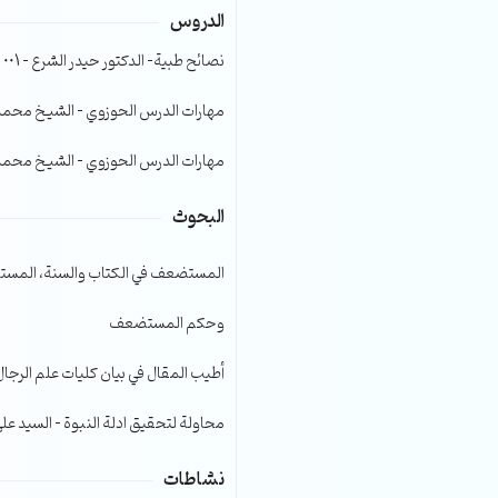
الدروس
الصوت.
نصائح طبية- الدكتور حيدر الشرع – 001
مهارات الدرس الحوزوي – الشيخ محمد صا
مهارات الدرس الحوزوي – الشيخ محمد صا
البحوث
المستضعف في الكتاب والسنة، المست
وحكم المستضعف
أطيب المقال في بيان كليات علم الرجال
محاولة لتحقيق ادلة النبوة – السيد عل
نشاطات