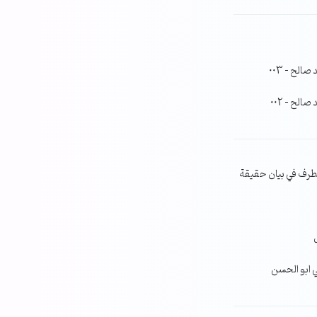
لح – 003
لح – 002
طرف في بيان حقيقة
ي ابو الحسن