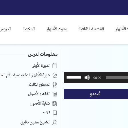
الأطهار
الانشطة الثقافية
بحوث الأطهار
المكتبة
الدروس 
معلومات الدرس
الدورة الأولى
استخدم
حوزة الأطهار التخصصية – قم ال
00:00
مفاتيح
السطح الثالث
الأسهم
فيديو
الفقه والأصول
أعلى/
أسفل
كفاية الأصول
لزيادة
0096
أو
خفض
الشيخ معين دقيق
مستوى