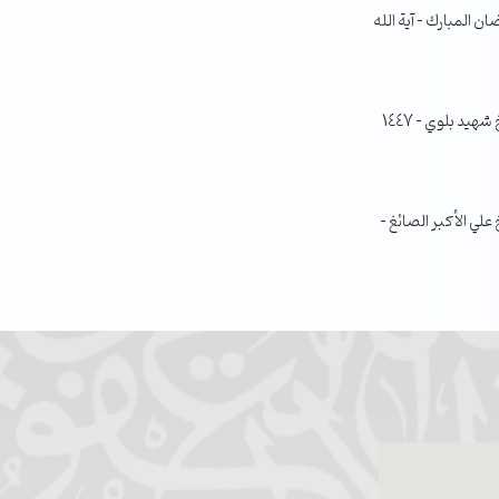
ن المبارك – آية الله
جلسة مناقشة البحث الفصلي – الشيخ شهيد بلوي – 1447
ي الأكبر الصائغ –