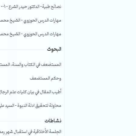
الصوت.
نصائح طبية- الدكتور حيدر الشرع – 001
مهارات الدرس الحوزوي – الشيخ محمد صا
مهارات الدرس الحوزوي – الشيخ محمد صا
البحوث
المستضعف في الكتاب والسنة، المست
وحكم المستضعف
أطيب المقال في بيان كليات علم الرجال
محاولة لتحقيق ادلة النبوة – السيد عل
نشاطات
الجلسة الأخلاقية في استقبال شهر رمضا