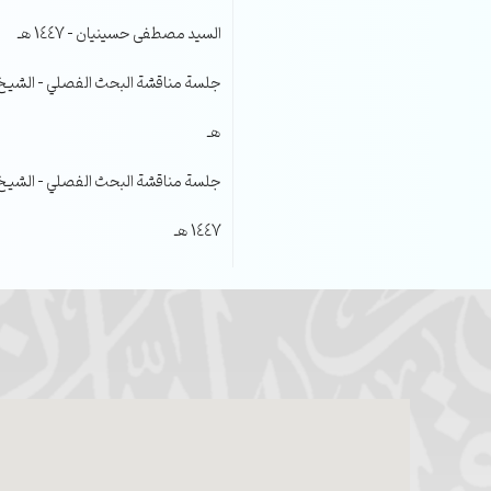
السيد مصطفى حسينيان – 1447 هـ
هـ
جلسة مناقشة البحث الفصلي – الشيخ عل
1447 هـ