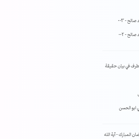
لح – 003
لح – 002
طرف في بيان حقيقة
ي ابو الحسن
ن المبارك – آية الله