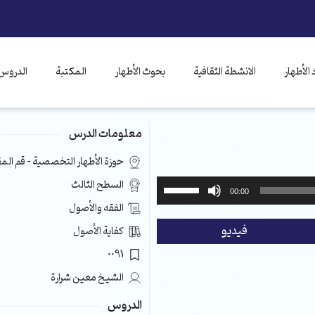
الأطهار
الانشطة الثقافية
بحوث الأطهار
المكتبة
الدروس 
معلومات الدرس
حوزة الأطهار التخصصية – قم ال
استخدم
السطح الثالث
00:00
مفاتيح
الفقه والأصول
الأسهم
فيديو
كفاية الأصول
أعلى/
أسفل
0091
لزيادة
الشيخ معين شرارة
أو
خفض
الدروس
مستوى