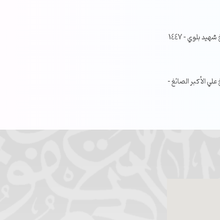
جلسة مناقشة البحث الفصلي – الشيخ شهيد بلوي – 1447
ي الأكبر الصائغ –