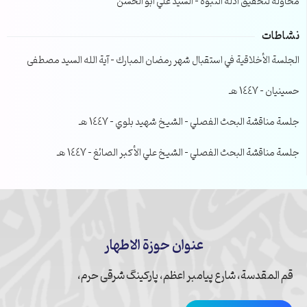
محاولة لتحقيق ادلة النبوة – السيد علي ابو الحسن
نشاطات
الجلسة الأخلاقية في استقبال شهر رمضان المبارك – آية الله السيد مصطفى
حسينيان – 1447 هـ
جلسة مناقشة البحث الفصلي – الشيخ شهيد بلوي – 1447 هـ
جلسة مناقشة البحث الفصلي – الشيخ علي الأكبر الصائغ – 1447 هـ
عنوان حوزة الاطهار
قم المقدسة، شارع پیامبر اعظم، پارکینگ شرقی حرم،