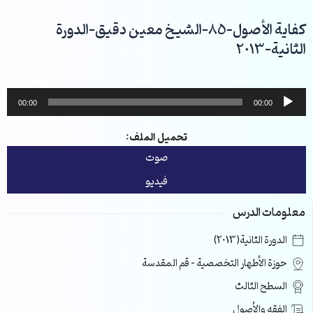
خطي
لى
كفاية الأصول-85-الشيخ معين دقيق-الدورة
لمحتوى
الثانية-2013
مشغل
00:00
00:00
الصوت
تحميل الملف:
صوت
فيديو
معلومات الدرس
الدورة الثانية(2013)
حوزة الأطهار التخصصية – قم المقدسة
السطح الثالث
الفقه والأصول