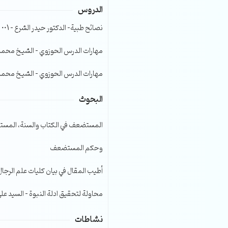
الدروس
الصوت.
نصائح طبية- الدكتور حيدر الشرع – 001
مهارات الدرس الحوزوي – الشيخ محمد صا
مهارات الدرس الحوزوي – الشيخ محمد صا
البحوث
المستضعف في الكتاب والسنة، المست
وحكم المستضعف
أطيب المقال في بيان كليات علم الرجال
محاولة لتحقيق ادلة النبوة – السيد عل
نشاطات