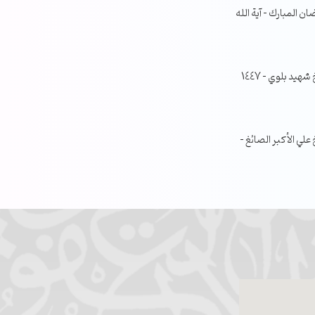
ن المبارك – آية الله
جلسة مناقشة البحث الفصلي – الشيخ شهيد بلوي – 1447
ي الأكبر الصائغ –