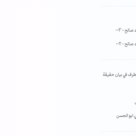
لح – 003
لح – 002
طرف في بيان حقيقة
ي ابو الحسن