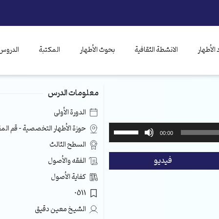
الأطهار
الانشطة الثقافية
بحوث الأطهار
المكتبة
الدروس 
معلومات الدرس
الدورة الأولى
استخدم
حوزة الأطهار التخصصية – قم ال
00:00
مفاتيح
السطح الثالث
الأسهم
فيديو
الفقه والأصول
أعلى/
أسفل
كفاية الأصول
لزيادة
0511
أو
خفض
الشيخ معين دقيق
مستوى