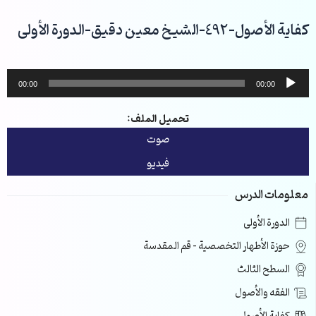
خطي
لى
كفاية الأصول-492-الشيخ معين دقيق-الدورة الأولى
لمحتوى
مشغل
00:00
00:00
الصوت
تحميل الملف:
صوت
فيديو
معلومات الدرس
الدورة الأولى
حوزة الأطهار التخصصية – قم المقدسة
السطح الثالث
الفقه والأصول