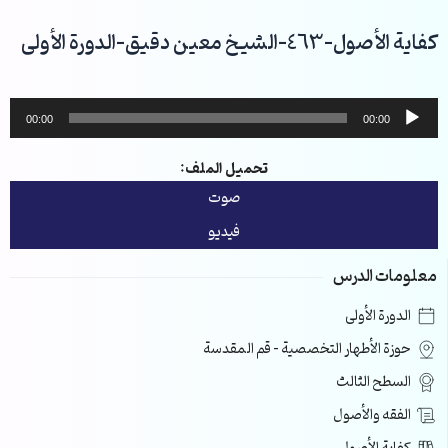
خطي
لى
كفاية الأصول-463-الشيخ معين دقيق-الدورة الأولى
لمحتوى
مشغل
00:00
00:00
الصوت
تحميل الملف:
صوت
فيديو
معلومات الدرس
الدورة الأولى
حوزة الأطهار التخصصية – قم المقدسة
السطح الثالث
الفقه والأصول