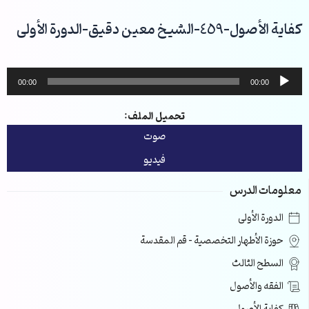
خطي
لى
كفاية الأصول-459-الشيخ معين دقيق-الدورة الأولى
لمحتوى
مشغل
00:00
00:00
الصوت
تحميل الملف:
صوت
فيديو
معلومات الدرس
الدورة الأولى
حوزة الأطهار التخصصية – قم المقدسة
السطح الثالث
الفقه والأصول