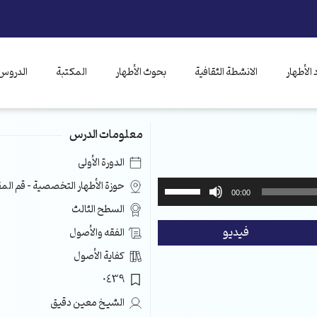
الأطهار
الانشطة الثقافية
بحوث الأطهار
المكتبة
الدروس 
معلومات الدرس
الدورة الأولى
استخدم
حوزة الأطهار التخصصية – قم ال
00:00
مفاتيح
السطح الثالث
الأسهم
فيديو
الفقه والأصول
أعلى/
أسفل
كفاية الأصول
لزيادة
0439
أو
خفض
الشيخ معين دقيق
مستوى