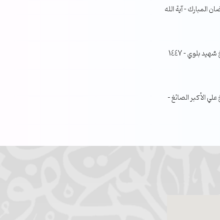
ن المبارك – آية الله
جلسة مناقشة البحث الفصلي – الشيخ شهيد بلوي – 1447
ي الأكبر الصائغ –