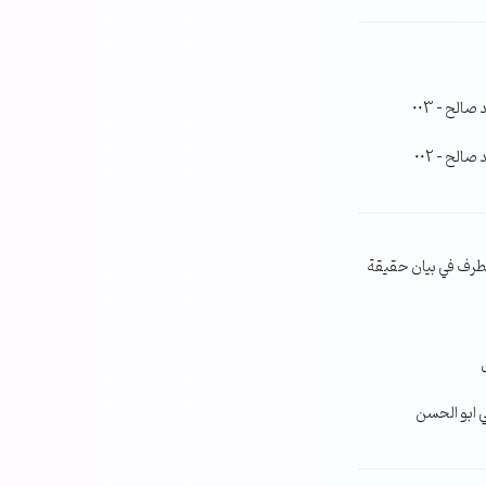
لح – 003
لح – 002
طرف في بيان حقيقة
ي ابو الحسن