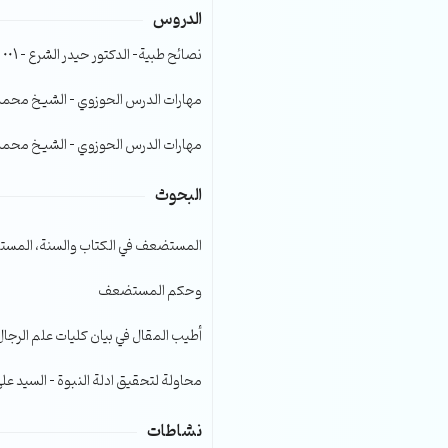
الدروس
الصوت.
نصائح طبية- الدكتور حيدر الشرع – 001
مهارات الدرس الحوزوي – الشيخ محمد صا
مهارات الدرس الحوزوي – الشيخ محمد صا
البحوث
المستضعف في الكتاب والسنة، المست
وحكم المستضعف
أطيب المقال في بيان كليات علم الرجال
محاولة لتحقيق ادلة النبوة – السيد عل
نشاطات