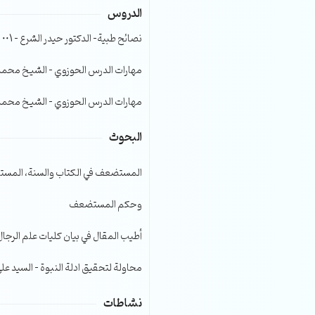
الدروس
الصوت.
نصائح طبية- الدكتور حيدر الشرع – 001
مهارات الدرس الحوزوي – الشيخ محمد صا
مهارات الدرس الحوزوي – الشيخ محمد صا
البحوث
المستضعف في الكتاب والسنة، المست
وحكم المستضعف
أطيب المقال في بيان كليات علم الرجال
محاولة لتحقيق ادلة النبوة – السيد عل
نشاطات