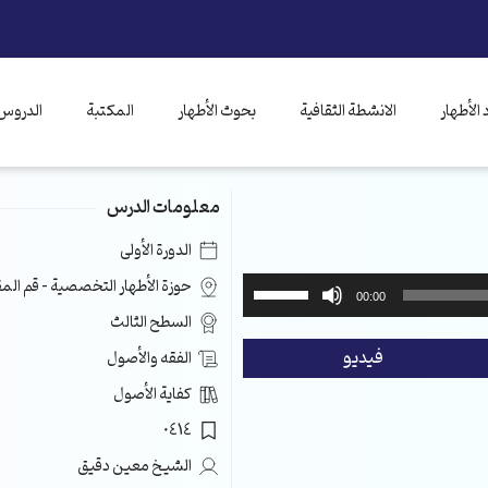
الأطهار
الانشطة الثقافية
بحوث الأطهار
المكتبة
الدروس 
معلومات الدرس
الدورة الأولى
استخدم
حوزة الأطهار التخصصية – قم ال
00:00
مفاتيح
السطح الثالث
الأسهم
فيديو
الفقه والأصول
أعلى/
أسفل
كفاية الأصول
لزيادة
0414
أو
خفض
الشيخ معين دقيق
مستوى