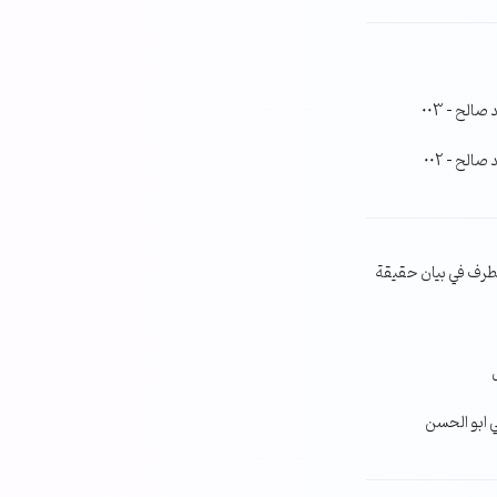
لح – 003
لح – 002
طرف في بيان حقيقة
ي ابو الحسن