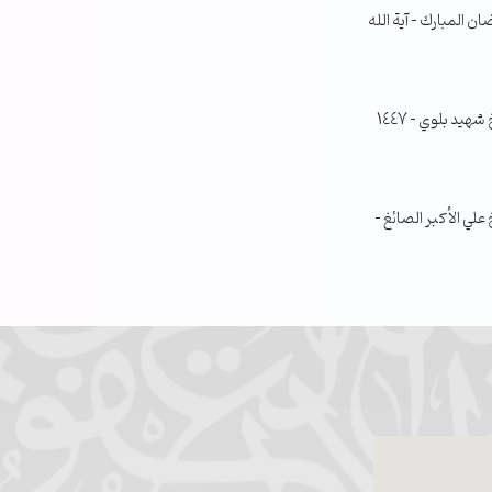
ن المبارك – آية الله
جلسة مناقشة البحث الفصلي – الشيخ شهيد بلوي – 1447
ي الأكبر الصائغ –