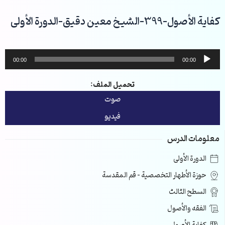
خطي
لى
كفاية الأصول-399-الشيخ معين دقيق-الدورة الأولى
لمحتوى
مشغل
00:00
00:00
الصوت
تحميل الملف:
صوت
فيديو
معلومات الدرس
الدورة الأولى
حوزة الأطهار التخصصية – قم المقدسة
السطح الثالث
الفقه والأصول