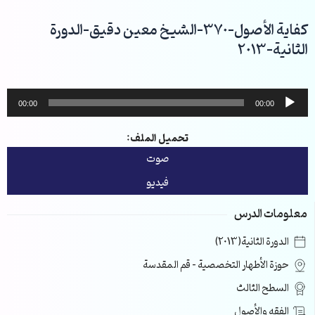
خطي
لى
كفاية الأصول-370-الشيخ معين دقيق-الدورة
لمحتوى
الثانية-2013
مشغل
00:00
00:00
الصوت
تحميل الملف:
صوت
فيديو
معلومات الدرس
الدورة الثانية(2013)
حوزة الأطهار التخصصية – قم المقدسة
السطح الثالث
الفقه والأصول