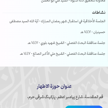
محاولة لتحقيق ادلة النبوة – السيد علي ابو الحسن
نشاطات
الجلسة الأخلاقية في استقبال شهر رمضان المبارك – آية الله السيد مصطفى
حسينيان – 1447 هـ
جلسة مناقشة البحث الفصلي – الشيخ شهيد بلوي – 1447 هـ
جلسة مناقشة البحث الفصلي – الشيخ علي الأكبر الصائغ – 1447 هـ
عنوان حوزة الاطهار
قم المقدسة، شارع پیامبر اعظم، پارکینگ شرقی حرم،