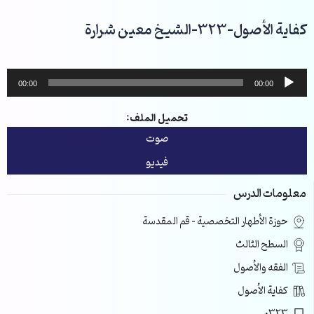
خطي
لى
كفاية الأصول-323-الشيخ معين شرارة
لمحتوى
مشغل
00:00
00:00
الصوت
تحميل الملف:
صوت
فيديو
معلومات الدرس
حوزة الأطهار التخصصية – قم المقدسة
السطح الثالث
الفقه والأصول
كفاية الأصول