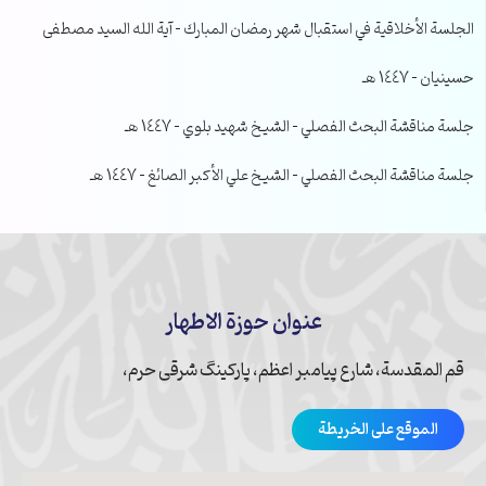
الجلسة الأخلاقية في استقبال شهر رمضان المبارك – آية الله السيد مصطفى
حسينيان – 1447 هـ
جلسة مناقشة البحث الفصلي – الشيخ شهيد بلوي – 1447 هـ
جلسة مناقشة البحث الفصلي – الشيخ علي الأكبر الصائغ – 1447 هـ
عنوان حوزة الاطهار
قم المقدسة، شارع پیامبر اعظم، پارکینگ شرقی حرم،
الموقع على الخريطة