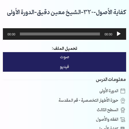
خطي
لى
كفاية الأصول-320-الشيخ معين دقيق-الدورة الأولى
لمحتوى
مشغل
00:00
00:00
الصوت
تحميل الملف:
صوت
فيديو
معلومات الدرس
الدورة الأولى
حوزة الأطهار التخصصية – قم المقدسة
السطح الثالث
الفقه والأصول