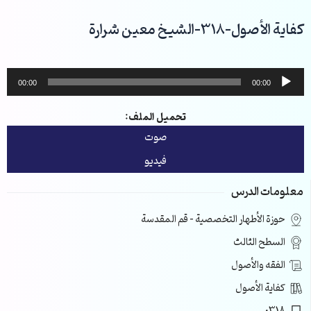
خطي
لى
كفاية الأصول-318-الشيخ معين شرارة
لمحتوى
مشغل
00:00
00:00
الصوت
تحميل الملف:
صوت
فيديو
معلومات الدرس
حوزة الأطهار التخصصية – قم المقدسة
السطح الثالث
الفقه والأصول
كفاية الأصول