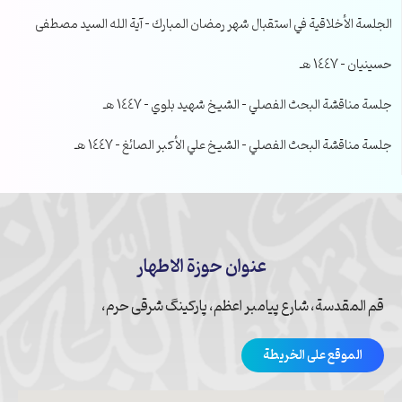
الجلسة الأخلاقية في استقبال شهر رمضان المبارك – آية الله السيد مصطفى
حسينيان – 1447 هـ
جلسة مناقشة البحث الفصلي – الشيخ شهيد بلوي – 1447 هـ
جلسة مناقشة البحث الفصلي – الشيخ علي الأكبر الصائغ – 1447 هـ
عنوان حوزة الاطهار
قم المقدسة، شارع پیامبر اعظم، پارکینگ شرقی حرم،
الموقع على الخريطة