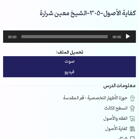
خطي
لى
كفاية الأصول-305-الشيخ معين شرارة
لمحتوى
مشغل
00:00
00:00
الصوت
تحميل الملف:
صوت
فيديو
معلومات الدرس
حوزة الأطهار التخصصية – قم المقدسة
السطح الثالث
الفقه والأصول
كفاية الأصول