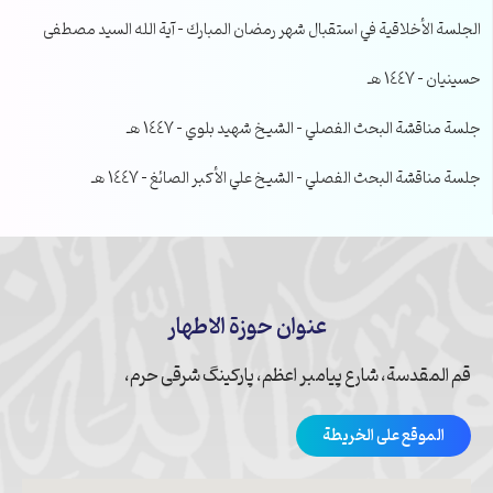
الجلسة الأخلاقية في استقبال شهر رمضان المبارك – آية الله السيد مصطفى
حسينيان – 1447 هـ
جلسة مناقشة البحث الفصلي – الشيخ شهيد بلوي – 1447 هـ
جلسة مناقشة البحث الفصلي – الشيخ علي الأكبر الصائغ – 1447 هـ
عنوان حوزة الاطهار
قم المقدسة، شارع پیامبر اعظم، پارکینگ شرقی حرم،
الموقع على الخريطة