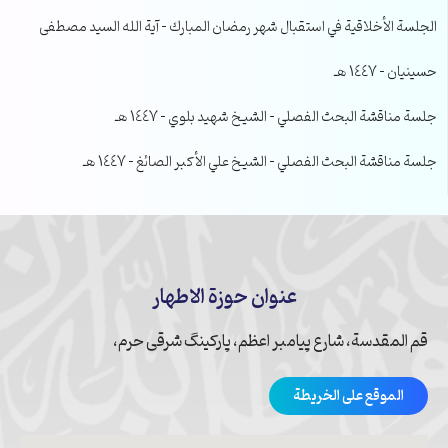
الجلسة الأخلاقية في استقبال شهر رمضان المبارك – آية الله السيد مصطفى
حسينيان – 1447 هـ
جلسة مناقشة البحث الفصلي – الشيخ شهيد بلوي – 1447 هـ
جلسة مناقشة البحث الفصلي – الشيخ علي الأكبر الصائغ – 1447 هـ
عنوان حوزة الاطهار
قم المقدسة، شارع پیامبر اعظم، پارکینگ شرقی حرم،
الموقع على الخريطة