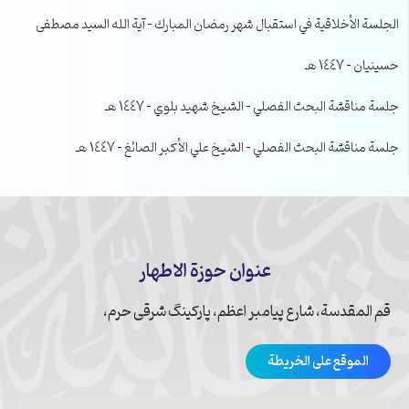
الجلسة الأخلاقية في استقبال شهر رمضان المبارك – آية الله السيد مصطفى
حسينيان – 1447 هـ
جلسة مناقشة البحث الفصلي – الشيخ شهيد بلوي – 1447 هـ
جلسة مناقشة البحث الفصلي – الشيخ علي الأكبر الصائغ – 1447 هـ
عنوان حوزة الاطهار
قم المقدسة، شارع پیامبر اعظم، پارکینگ شرقی حرم،
الموقع على الخريطة