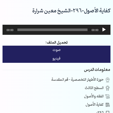
خطي
لى
كفاية الأصول-296-الشيخ معين شرارة
لمحتوى
مشغل
00:00
00:00
الصوت
تحميل الملف:
صوت
فيديو
معلومات الدرس
حوزة الأطهار التخصصية – قم المقدسة
السطح الثالث
الفقه والأصول
كفاية الأصول