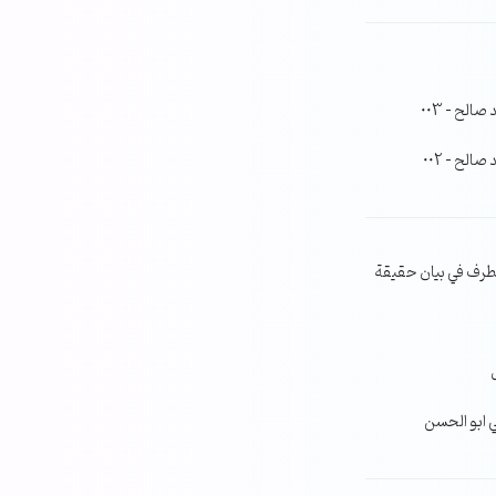
لح – 003
لح – 002
طرف في بيان حقيقة
ي ابو الحسن