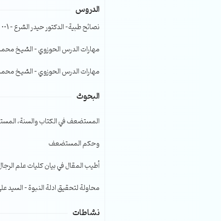
الدروس
الصوت.
نصائح طبية- الدكتور حيدر الشرع – 001
مهارات الدرس الحوزوي – الشيخ محمد صا
مهارات الدرس الحوزوي – الشيخ محمد صا
البحوث
المستضعف في الكتاب والسنة، المست
وحكم المستضعف
أطيب المقال في بيان كليات علم الرجال
محاولة لتحقيق ادلة النبوة – السيد عل
نشاطات