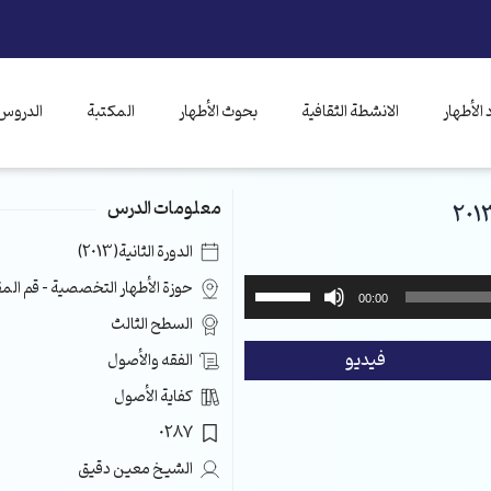
الأطهار
الانشطة الثقافية
بحوث الأطهار
المكتبة
الدروس 
معلومات الدرس
الدورة الثانية(2013)
استخدم
حوزة الأطهار التخصصية – قم ال
00:00
مفاتيح
السطح الثالث
الأسهم
فيديو
الفقه والأصول
أعلى/
أسفل
كفاية الأصول
لزيادة
0287
أو
خفض
الشيخ معين دقيق
مستوى