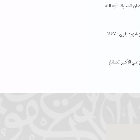
ن المبارك – آية الله
جلسة مناقشة البحث الفصلي – الشيخ شهيد بلوي – 1447
ي الأكبر الصائغ –