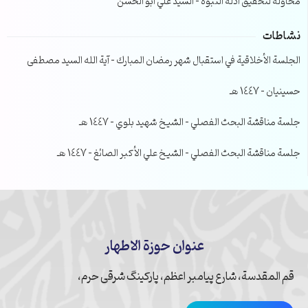
محاولة لتحقيق ادلة النبوة – السيد علي ابو الحسن
نشاطات
الجلسة الأخلاقية في استقبال شهر رمضان المبارك – آية الله السيد مصطفى
حسينيان – 1447 هـ
جلسة مناقشة البحث الفصلي – الشيخ شهيد بلوي – 1447 هـ
جلسة مناقشة البحث الفصلي – الشيخ علي الأكبر الصائغ – 1447 هـ
عنوان حوزة الاطهار
قم المقدسة، شارع پیامبر اعظم، پارکینگ شرقی حرم،