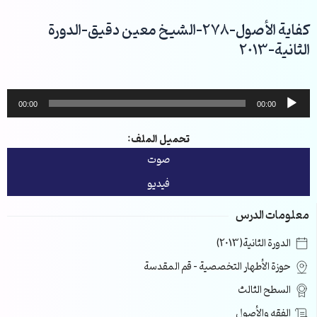
خطي
لى
كفاية الأصول-278-الشيخ معين دقيق-الدورة
لمحتوى
الثانية-2013
مشغل
00:00
00:00
الصوت
تحميل الملف:
صوت
فيديو
معلومات الدرس
الدورة الثانية(2013)
حوزة الأطهار التخصصية – قم المقدسة
السطح الثالث
الفقه والأصول