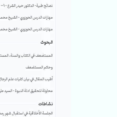
الصوت.
نصائح طبية- الدكتور حيدر الشرع – 001
مهارات الدرس الحوزوي – الشيخ محمد صا
مهارات الدرس الحوزوي – الشيخ محمد صا
البحوث
المستضعف في الكتاب والسنة، المست
وحكم المستضعف
أطيب المقال في بيان كليات علم الرجال
محاولة لتحقيق ادلة النبوة – السيد عل
نشاطات
الجلسة الأخلاقية في استقبال شهر رمضا