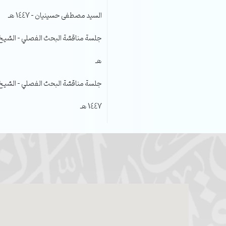
السيد مصطفى حسينيان – 1447 هـ
هـ
جلسة مناقشة البحث الفصلي – الشيخ عل
1447 هـ