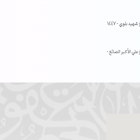
جلسة مناقشة البحث الفصلي – الشيخ شهيد بلوي – 1447
ي الأكبر الصائغ –