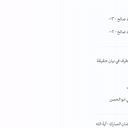
لح – 003
لح – 002
طرف في بيان حقيقة
ي ابو الحسن
ن المبارك – آية الله