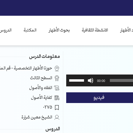
الأطهار
الانشطة الثقافية
بحوث الأطهار
المكتبة
الدروس 
معلومات الدرس
حوزة الأطهار التخصصية – قم ال
استخدم
السطح الثالث
00:00
مفاتيح
الفقه والأصول
الأسهم
فيديو
كفاية الأصول
أعلى/
أسفل
0275
لزيادة
الشيخ معين شرارة
أو
خفض
الدروس
مستوى