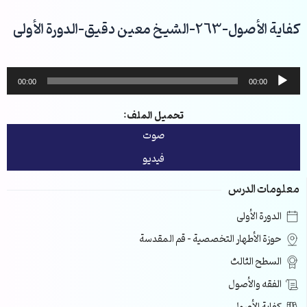
خطي
لى
كفاية الأصول-263-الشيخ معين دقيق-الدورة الأولى
لمحتوى
مشغل
00:00
00:00
الصوت
تحميل الملف:
صوت
فيديو
معلومات الدرس
الدورة الأولى
حوزة الأطهار التخصصية – قم المقدسة
السطح الثالث
الفقه والأصول