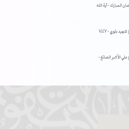
ن المبارك – آية الله
جلسة مناقشة البحث الفصلي – الشيخ شهيد بلوي – 1447
ي الأكبر الصائغ –