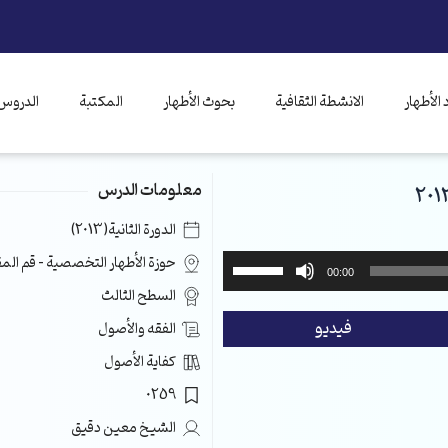
الأطهار
الانشطة الثقافية
بحوث الأطهار
المكتبة
الدروس 
معلومات الدرس
الدورة الثانية(2013)
استخدم
حوزة الأطهار التخصصية – قم ال
00:00
مفاتيح
السطح الثالث
الأسهم
فيديو
الفقه والأصول
أعلى/
أسفل
كفاية الأصول
لزيادة
0259
أو
خفض
الشيخ معين دقيق
مستوى