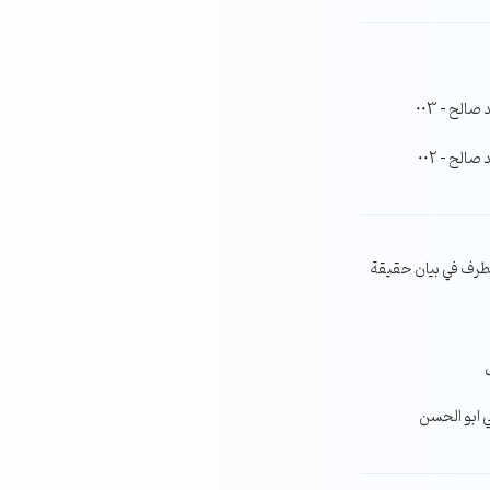
لح – 003
لح – 002
طرف في بيان حقيقة
ي ابو الحسن