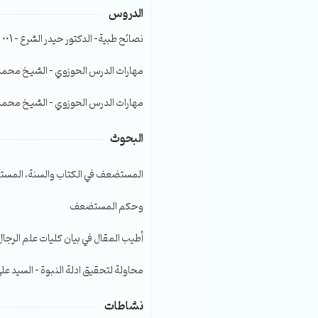
الدروس
الصوت.
نصائح طبية- الدكتور حيدر الشرع – 001
مهارات الدرس الحوزوي – الشيخ محمد صا
مهارات الدرس الحوزوي – الشيخ محمد صا
البحوث
المستضعف في الكتاب والسنة، المست
وحكم المستضعف
أطيب المقال في بيان كليات علم الرجال
محاولة لتحقيق ادلة النبوة – السيد عل
نشاطات