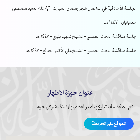
الجلسة الأخلاقية في استقبال شهر رمضان المبارك – آية الله السيد مصطفى
حسينيان – 1447 هـ
جلسة مناقشة البحث الفصلي – الشيخ شهيد بلوي – 1447 هـ
جلسة مناقشة البحث الفصلي – الشيخ علي الأكبر الصائغ – 1447 هـ
عنوان حوزة الاطهار
قم المقدسة، شارع پیامبر اعظم، پارکینگ شرقی حرم،
الموقع على الخريطة