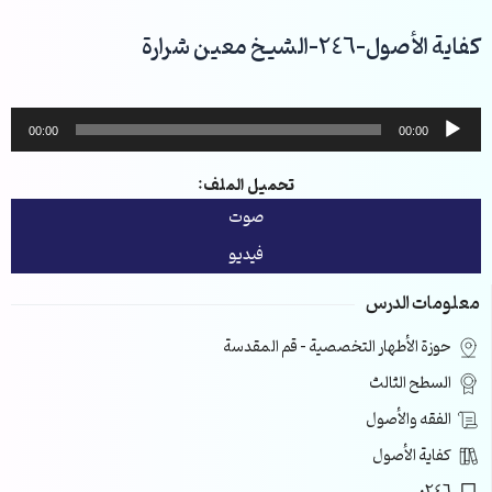
خطي
لى
كفاية الأصول-246-الشيخ معين شرارة
لمحتوى
مشغل
00:00
00:00
الصوت
تحميل الملف:
صوت
فيديو
معلومات الدرس
حوزة الأطهار التخصصية – قم المقدسة
السطح الثالث
الفقه والأصول
كفاية الأصول