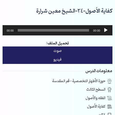
خطي
لى
كفاية الأصول-24-الشيخ معين شرارة
لمحتوى
مشغل
00:00
00:00
الصوت
تحميل الملف:
صوت
فيديو
معلومات الدرس
حوزة الأطهار التخصصية – قم المقدسة
السطح الثالث
الفقه والأصول
كفاية الأصول