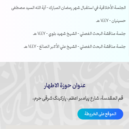
الجلسة الأخلاقية في استقبال شهر رمضان المبارك – آية الله السيد مصطفى
حسينيان – 1447 هـ
جلسة مناقشة البحث الفصلي – الشيخ شهيد بلوي – 1447 هـ
جلسة مناقشة البحث الفصلي – الشيخ علي الأكبر الصائغ – 1447 هـ
عنوان حوزة الاطهار
قم المقدسة، شارع پیامبر اعظم، پارکینگ شرقی حرم،
الموقع على الخريطة