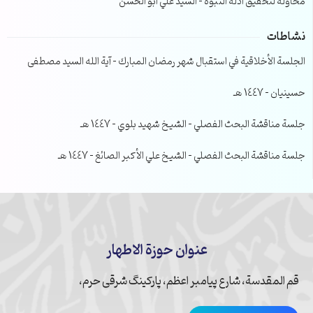
محاولة لتحقيق ادلة النبوة – السيد علي ابو الحسن
نشاطات
الجلسة الأخلاقية في استقبال شهر رمضان المبارك – آية الله السيد مصطفى
حسينيان – 1447 هـ
جلسة مناقشة البحث الفصلي – الشيخ شهيد بلوي – 1447 هـ
جلسة مناقشة البحث الفصلي – الشيخ علي الأكبر الصائغ – 1447 هـ
عنوان حوزة الاطهار
قم المقدسة، شارع پیامبر اعظم، پارکینگ شرقی حرم،