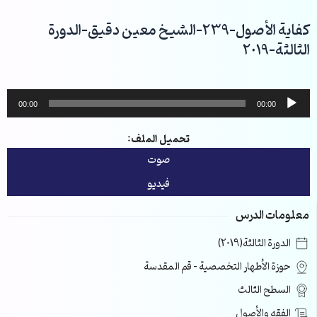
خطي
لى
كفاية الأصول-239-الشيخ معين دقيق-الدورة
لمحتوى
الثالثة-2019
مشغل
00:00
00:00
الصوت
تحميل الملف:
صوت
فيديو
معلومات الدرس
الدورة الثالثة(2019)
حوزة الأطهار التخصصية – قم المقدسة
السطح الثالث
الفقه والأصول