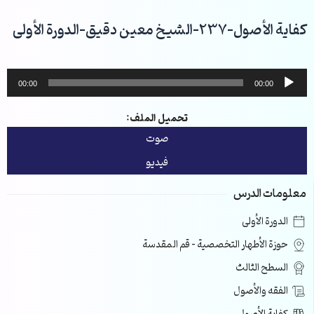
خطي
لى
كفاية الأصول-237-الشيخ معين دقيق-الدورة الأولى
لمحتوى
مشغل
00:00
00:00
الصوت
تحميل الملف:
صوت
فيديو
معلومات الدرس
الدورة الأولى
حوزة الأطهار التخصصية – قم المقدسة
السطح الثالث
الفقه والأصول