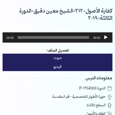
خطي
لى
كفاية الأصول-212-الشيخ معين دقيق-الدورة
لمحتوى
الثالثة-2019
مشغل
00:00
00:00
الصوت
تحميل الملف:
صوت
فيديو
معلومات الدرس
الدورة الثالثة(2019)
حوزة الأطهار التخصصية – قم المقدسة
السطح الثالث
الفقه والأصول