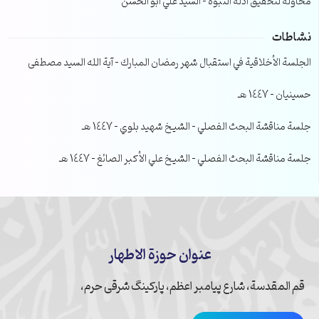
محاولة لتحقيق ادلة النبوة – السيد علي ابو الحسن
نشاطات
الجلسة الأخلاقية في استقبال شهر رمضان المبارك – آية الله السيد مصطفى
حسينيان – 1447 هـ
جلسة مناقشة البحث الفصلي – الشيخ شهيد بلوي – 1447 هـ
جلسة مناقشة البحث الفصلي – الشيخ علي الأكبر الصائغ – 1447 هـ
عنوان حوزة الاطهار
قم المقدسة، شارع پیامبر اعظم، پارکینگ شرقی حرم،