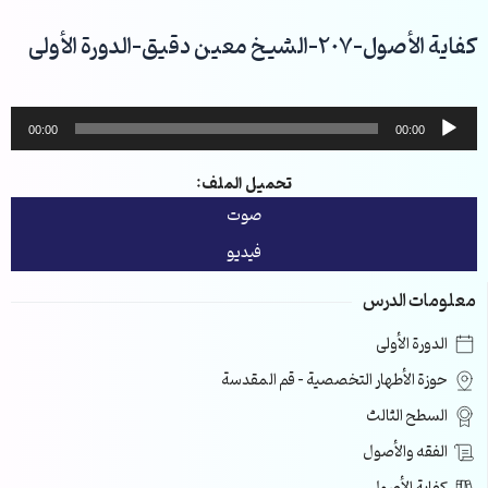
خطي
لى
كفاية الأصول-207-الشيخ معين دقيق-الدورة الأولى
لمحتوى
مشغل
00:00
00:00
الصوت
تحميل الملف:
صوت
فيديو
معلومات الدرس
الدورة الأولى
حوزة الأطهار التخصصية – قم المقدسة
السطح الثالث
الفقه والأصول