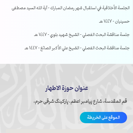
الجلسة الأخلاقية في استقبال شهر رمضان المبارك – آية الله السيد مصطفى
حسينيان – 1447 هـ
جلسة مناقشة البحث الفصلي – الشيخ شهيد بلوي – 1447 هـ
جلسة مناقشة البحث الفصلي – الشيخ علي الأكبر الصائغ – 1447 هـ
عنوان حوزة الاطهار
قم المقدسة، شارع پیامبر اعظم، پارکینگ شرقی حرم،
الموقع على الخريطة