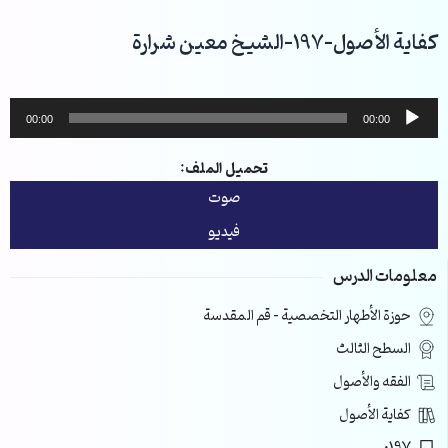
خطي
لى
كفاية الأصول-197-الشيخ معين شرارة
لمحتوى
مشغل
00:00
00:00
الصوت
تحميل الملف:
صوت
فيديو
معلومات الدرس
حوزة الأطهار التخصصية – قم المقدسة
السطح الثالث
الفقه والأصول
كفاية الأصول