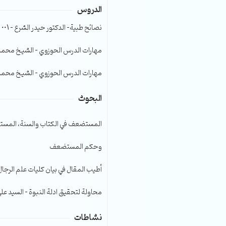
الدروس
الصوت.
نصائح طبية- الدكتور حيدر الشرع – 001
مهارات الدرس الحوزوي – الشيخ محمد صا
مهارات الدرس الحوزوي – الشيخ محمد صا
البحوث
المستضعف في الكتاب والسنة، المست
وحكم المستضعف
أطيب المقال في بيان كليات علم الرجال
محاولة لتحقيق ادلة النبوة – السيد عل
نشاطات