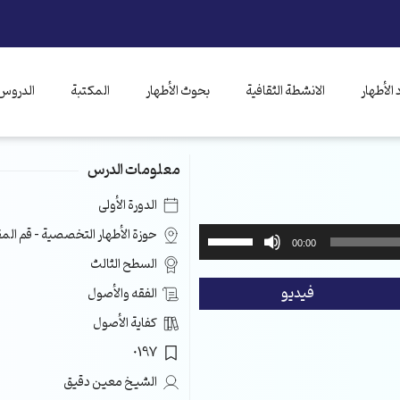
الأطهار
الانشطة الثقافية
بحوث الأطهار
المكتبة
الدروس 
معلومات الدرس
الدورة الأولى
استخدم
حوزة الأطهار التخصصية – قم ال
00:00
مفاتيح
السطح الثالث
الأسهم
فيديو
الفقه والأصول
أعلى/
أسفل
كفاية الأصول
لزيادة
0197
أو
خفض
الشيخ معين دقيق
مستوى