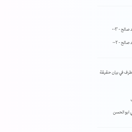
لح – 003
لح – 002
طرف في بيان حقيقة
ي ابو الحسن