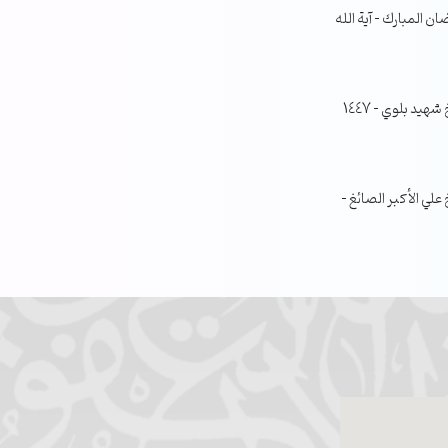
ن المبارك – آية الله
جلسة مناقشة البحث الفصلي – الشيخ شهيد بلوي – 1447
ي الأكبر الصائغ –