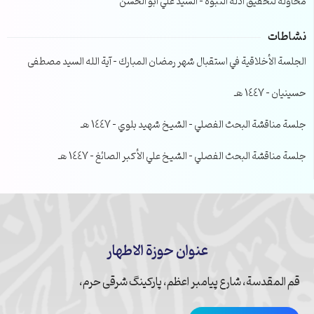
محاولة لتحقيق ادلة النبوة – السيد علي ابو الحسن
نشاطات
الجلسة الأخلاقية في استقبال شهر رمضان المبارك – آية الله السيد مصطفى
حسينيان – 1447 هـ
جلسة مناقشة البحث الفصلي – الشيخ شهيد بلوي – 1447 هـ
جلسة مناقشة البحث الفصلي – الشيخ علي الأكبر الصائغ – 1447 هـ
عنوان حوزة الاطهار
قم المقدسة، شارع پیامبر اعظم، پارکینگ شرقی حرم،