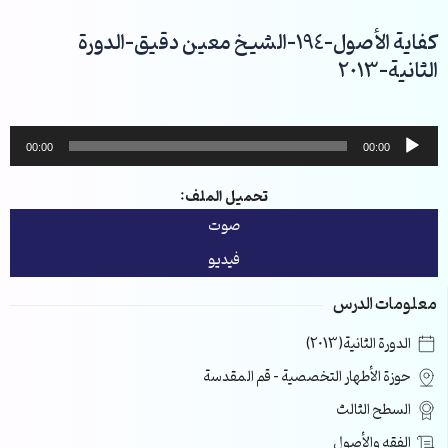
خطي
لى
كفاية الأصول-194-الشيخ معين دقيق-الدورة
لمحتوى
الثانية-2013
مشغل
00:00
00:00
الصوت
تحميل الملف:
صوت
فيديو
معلومات الدرس
الدورة الثانية(2013)
حوزة الأطهار التخصصية – قم المقدسة
السطح الثالث
الفقه والأصول