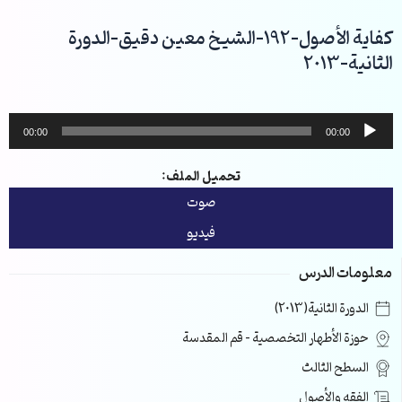
خطي
لى
كفاية الأصول-192-الشيخ معين دقيق-الدورة
لمحتوى
الثانية-2013
مشغل
00:00
00:00
الصوت
تحميل الملف:
صوت
فيديو
معلومات الدرس
الدورة الثانية(2013)
حوزة الأطهار التخصصية – قم المقدسة
السطح الثالث
الفقه والأصول