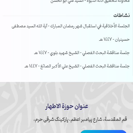
محاولة لتحقيق ادلة النبوة – السيد علي ابو الحسن
نشاطات
الجلسة الأخلاقية في استقبال شهر رمضان المبارك – آية الله السيد مصطفى
حسينيان – 1447 هـ
جلسة مناقشة البحث الفصلي – الشيخ شهيد بلوي – 1447 هـ
جلسة مناقشة البحث الفصلي – الشيخ علي الأكبر الصائغ – 1447 هـ
عنوان حوزة الاطهار
قم المقدسة، شارع پیامبر اعظم، پارکینگ شرقی حرم،