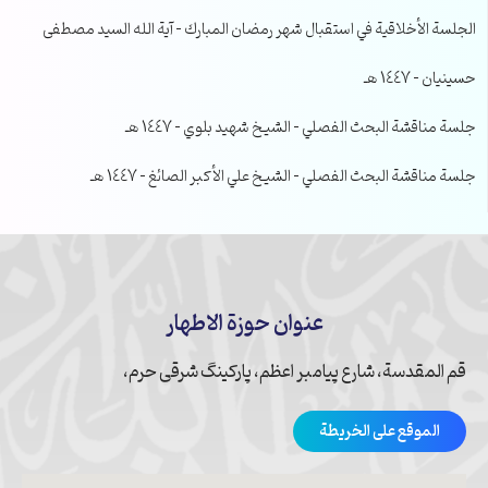
الجلسة الأخلاقية في استقبال شهر رمضان المبارك – آية الله السيد مصطفى
حسينيان – 1447 هـ
جلسة مناقشة البحث الفصلي – الشيخ شهيد بلوي – 1447 هـ
جلسة مناقشة البحث الفصلي – الشيخ علي الأكبر الصائغ – 1447 هـ
عنوان حوزة الاطهار
قم المقدسة، شارع پیامبر اعظم، پارکینگ شرقی حرم،
الموقع على الخريطة