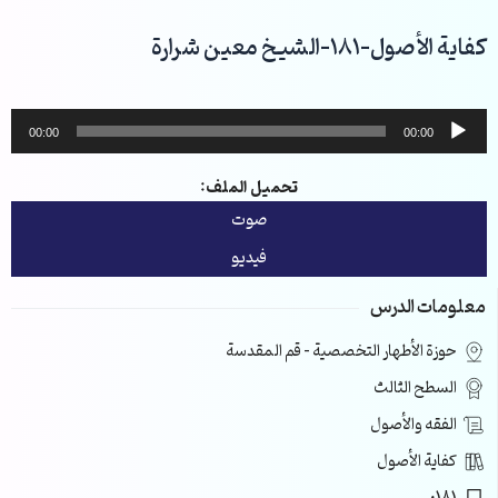
خطي
لى
كفاية الأصول-181-الشيخ معين شرارة
لمحتوى
مشغل
00:00
00:00
الصوت
تحميل الملف:
صوت
فيديو
معلومات الدرس
حوزة الأطهار التخصصية – قم المقدسة
السطح الثالث
الفقه والأصول
كفاية الأصول