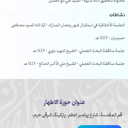
محاولة لتحقيق ادلة النبوة – السيد علي ابو الحسن
نشاطات
الجلسة الأخلاقية في استقبال شهر رمضان المبارك – آية الله السيد مصطفى
حسينيان – 1447 هـ
جلسة مناقشة البحث الفصلي – الشيخ شهيد بلوي – 1447 هـ
جلسة مناقشة البحث الفصلي – الشيخ علي الأكبر الصائغ – 1447 هـ
عنوان حوزة الاطهار
قم المقدسة، شارع پیامبر اعظم، پارکینگ شرقی حرم،