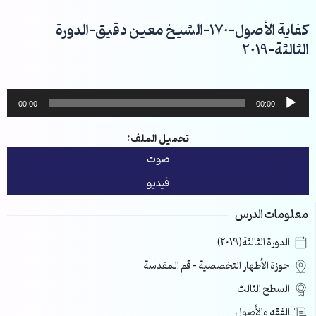
خطي
لى
كفاية الأصول-170-الشيخ معين دقيق-الدورة
لمحتوى
الثالثة-2019
مشغل
00:00
00:00
الصوت
تحميل الملف:
صوت
فيديو
معلومات الدرس
الدورة الثالثة(2019)
حوزة الأطهار التخصصية – قم المقدسة
السطح الثالث
الفقه والأصول