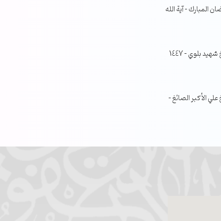
ن المبارك – آية الله
جلسة مناقشة البحث الفصلي – الشيخ شهيد بلوي – 1447
ي الأكبر الصائغ –