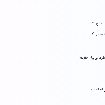
لح – 003
لح – 002
طرف في بيان حقيقة
ي ابو الحسن