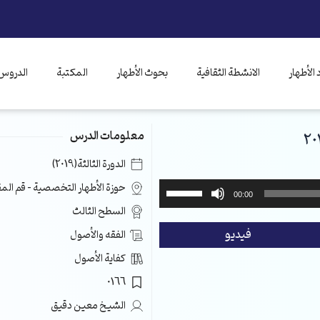
الأطهار
الانشطة الثقافية
بحوث الأطهار
المكتبة
الدروس 
معلومات الدرس
الدورة الثالثة(2019)
استخدم
حوزة الأطهار التخصصية – قم ال
00:00
مفاتيح
السطح الثالث
الأسهم
فيديو
الفقه والأصول
أعلى/
أسفل
كفاية الأصول
لزيادة
0166
أو
خفض
الشيخ معين دقيق
مستوى