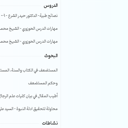
الدروس
الصوت.
نصائح طبية- الدكتور حيدر الشرع – 001
مهارات الدرس الحوزوي – الشيخ محمد صا
مهارات الدرس الحوزوي – الشيخ محمد صا
البحوث
المستضعف في الكتاب والسنة، المست
وحكم المستضعف
أطيب المقال في بيان كليات علم الرجال
محاولة لتحقيق ادلة النبوة – السيد عل
نشاطات