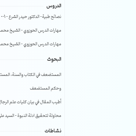
الدروس
الصوت.
نصائح طبية- الدكتور حيدر الشرع – 001
مهارات الدرس الحوزوي – الشيخ محمد صا
مهارات الدرس الحوزوي – الشيخ محمد صا
البحوث
المستضعف في الكتاب والسنة، المست
وحكم المستضعف
أطيب المقال في بيان كليات علم الرجال
محاولة لتحقيق ادلة النبوة – السيد عل
نشاطات