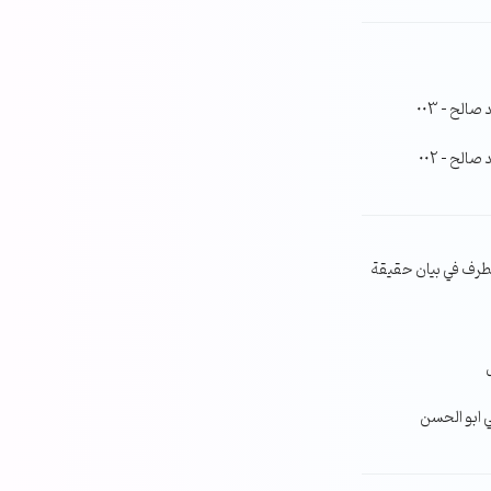
لح – 003
لح – 002
طرف في بيان حقيقة
ي ابو الحسن