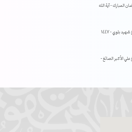
ن المبارك – آية الله
جلسة مناقشة البحث الفصلي – الشيخ شهيد بلوي – 1447
ي الأكبر الصائغ –