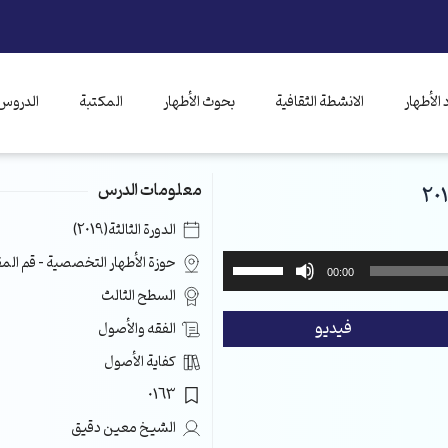
الأطهار
الانشطة الثقافية
بحوث الأطهار
المكتبة
الدروس 
معلومات الدرس
الدورة الثالثة(2019)
استخدم
حوزة الأطهار التخصصية – قم ال
00:00
مفاتيح
السطح الثالث
الأسهم
فيديو
الفقه والأصول
أعلى/
أسفل
كفاية الأصول
لزيادة
0163
أو
خفض
الشيخ معين دقيق
مستوى