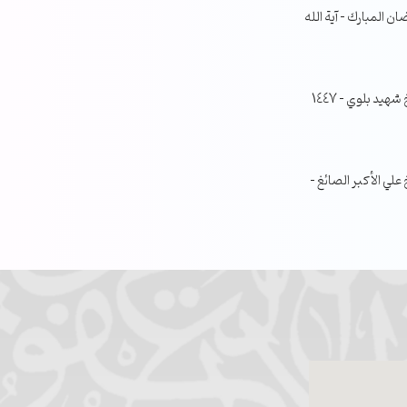
ن المبارك – آية الله
جلسة مناقشة البحث الفصلي – الشيخ شهيد بلوي – 1447
ي الأكبر الصائغ –