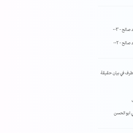
لح – 003
لح – 002
طرف في بيان حقيقة
ي ابو الحسن