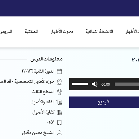
الأطهار
الانشطة الثقافية
بحوث الأطهار
المكتبة
الدروس 
معلومات الدرس
الدورة الثانية(2013)
استخدم
حوزة الأطهار التخصصية – قم ال
00:00
مفاتيح
السطح الثالث
الأسهم
فيديو
الفقه والأصول
أعلى/
أسفل
كفاية الأصول
لزيادة
0151
أو
خفض
الشيخ معين دقيق
مستوى