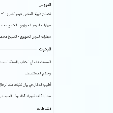
الدروس
الصوت.
نصائح طبية- الدكتور حيدر الشرع – 001
مهارات الدرس الحوزوي – الشيخ محمد صا
مهارات الدرس الحوزوي – الشيخ محمد صا
البحوث
المستضعف في الكتاب والسنة، المست
وحكم المستضعف
أطيب المقال في بيان كليات علم الرجال
محاولة لتحقيق ادلة النبوة – السيد عل
نشاطات