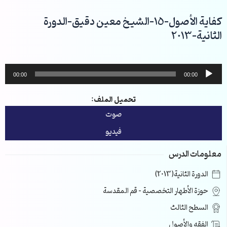
خطي
لى
كفاية الأصول-15-الشيخ معين دقيق-الدورة
لمحتوى
الثانية-2013
مشغل
00:00
00:00
الصوت
تحميل الملف:
صوت
فيديو
معلومات الدرس
الدورة الثانية(2013)
حوزة الأطهار التخصصية – قم المقدسة
السطح الثالث
الفقه والأصول