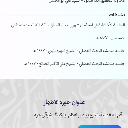
محاولة لتحقيق ادلة النبوة – السيد علي ابو الحسن
نشاطات
الجلسة الأخلاقية في استقبال شهر رمضان المبارك – آية الله السيد مصطفى
حسينيان – 1447 هـ
جلسة مناقشة البحث الفصلي – الشيخ شهيد بلوي – 1447 هـ
جلسة مناقشة البحث الفصلي – الشيخ علي الأكبر الصائغ – 1447 هـ
عنوان حوزة الاطهار
قم المقدسة، شارع پیامبر اعظم، پارکینگ شرقی حرم،