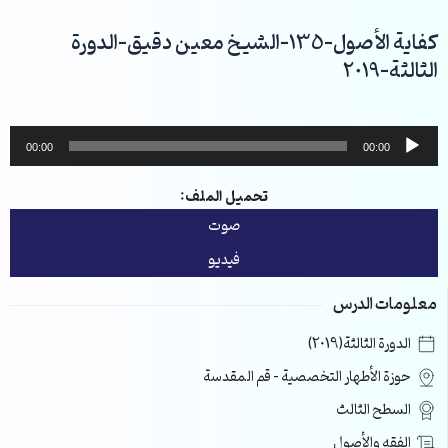
خطي
لى
كفاية الأصول-135-الشيخ معين دقيق-الدورة
لمحتوى
الثالثة-2019
مشغل
00:00
00:00
الصوت
تحميل الملف:
صوت
فيديو
معلومات الدرس
الدورة الثالثة(2019)
حوزة الأطهار التخصصية – قم المقدسة
السطح الثالث
الفقه والأصول