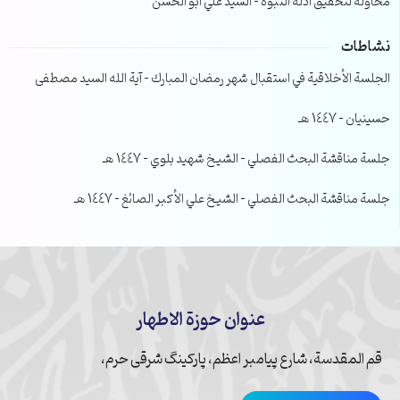
محاولة لتحقيق ادلة النبوة – السيد علي ابو الحسن
نشاطات
الجلسة الأخلاقية في استقبال شهر رمضان المبارك – آية الله السيد مصطفى
حسينيان – 1447 هـ
جلسة مناقشة البحث الفصلي – الشيخ شهيد بلوي – 1447 هـ
جلسة مناقشة البحث الفصلي – الشيخ علي الأكبر الصائغ – 1447 هـ
عنوان حوزة الاطهار
قم المقدسة، شارع پیامبر اعظم، پارکینگ شرقی حرم،