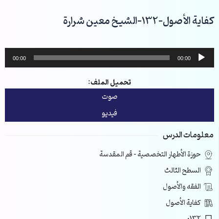
خطي
لى
كفاية الأصول-132-الشيخ معين شرارة
لمحتوى
مشغل
00:00
00:00
الصوت
تحميل الملف:
صوت
فيديو
معلومات الدرس
حوزة الأطهار التخصصية – قم المقدسة
السطح الثالث
الفقه والأصول
كفاية الأصول