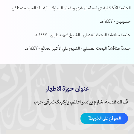
الجلسة الأخلاقية في استقبال شهر رمضان المبارك – آية الله السيد مصطفى
حسينيان – 1447 هـ
جلسة مناقشة البحث الفصلي – الشيخ شهيد بلوي – 1447 هـ
جلسة مناقشة البحث الفصلي – الشيخ علي الأكبر الصائغ – 1447 هـ
عنوان حوزة الاطهار
قم المقدسة، شارع پیامبر اعظم، پارکینگ شرقی حرم،
الموقع على الخريطة