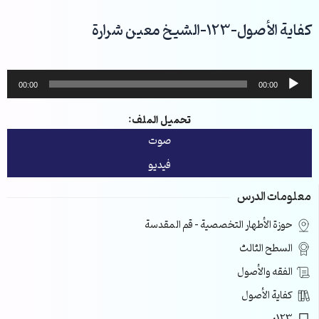
خطي
لى
كفاية الأصول-123-الشيخ معين شرارة
لمحتوى
مشغل
00:00
00:00
الصوت
تحميل الملف:
صوت
فيديو
معلومات الدرس
حوزة الأطهار التخصصية – قم المقدسة
السطح الثالث
الفقه والأصول
كفاية الأصول