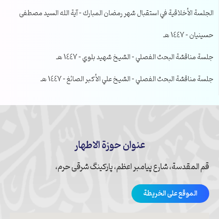
الجلسة الأخلاقية في استقبال شهر رمضان المبارك – آية الله السيد مصطفى
حسينيان – 1447 هـ
جلسة مناقشة البحث الفصلي – الشيخ شهيد بلوي – 1447 هـ
جلسة مناقشة البحث الفصلي – الشيخ علي الأكبر الصائغ – 1447 هـ
عنوان حوزة الاطهار
قم المقدسة، شارع پیامبر اعظم، پارکینگ شرقی حرم،
الموقع على الخريطة