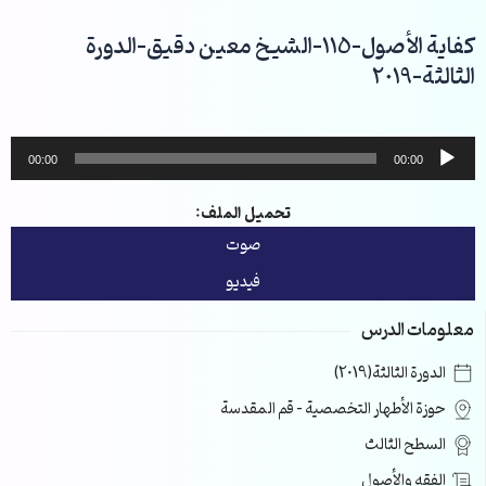
خطي
لى
كفاية الأصول-115-الشيخ معين دقيق-الدورة
لمحتوى
الثالثة-2019
مشغل
00:00
00:00
الصوت
تحميل الملف:
صوت
فيديو
معلومات الدرس
الدورة الثالثة(2019)
حوزة الأطهار التخصصية – قم المقدسة
السطح الثالث
الفقه والأصول