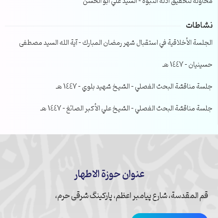
محاولة لتحقيق ادلة النبوة – السيد علي ابو الحسن
نشاطات
الجلسة الأخلاقية في استقبال شهر رمضان المبارك – آية الله السيد مصطفى
حسينيان – 1447 هـ
جلسة مناقشة البحث الفصلي – الشيخ شهيد بلوي – 1447 هـ
جلسة مناقشة البحث الفصلي – الشيخ علي الأكبر الصائغ – 1447 هـ
عنوان حوزة الاطهار
قم المقدسة، شارع پیامبر اعظم، پارکینگ شرقی حرم،