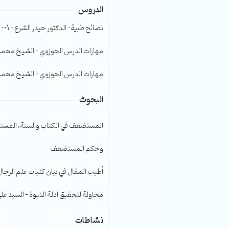
الدروس
الصوت.
نصائح طبية- الدكتور حيدر الشرع – 001
مهارات الدرس الحوزوي – الشيخ محمد صا
مهارات الدرس الحوزوي – الشيخ محمد صا
البحوث
المستضعف في الكتاب والسنة، المست
وحكم المستضعف
أطيب المقال في بيان كليات علم الرجال
محاولة لتحقيق ادلة النبوة – السيد عل
نشاطات