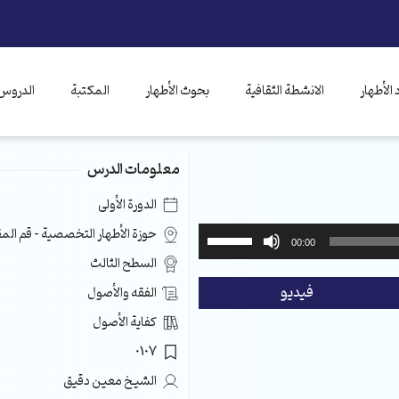
الأطهار
الانشطة الثقافية
بحوث الأطهار
المكتبة
الدروس 
معلومات الدرس
الدورة الأولى
استخدم
حوزة الأطهار التخصصية – قم ال
00:00
مفاتيح
السطح الثالث
الأسهم
فيديو
الفقه والأصول
أعلى/
أسفل
كفاية الأصول
لزيادة
0107
أو
خفض
الشيخ معين دقيق
مستوى