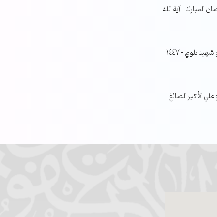
ن المبارك – آية الله
جلسة مناقشة البحث الفصلي – الشيخ شهيد بلوي – 1447
ي الأكبر الصائغ –