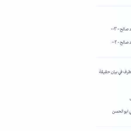
لح – 003
لح – 002
طرف في بيان حقيقة
ي ابو الحسن